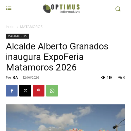
Inicio
MATAMOROS
MATAMOROS
Alcalde Alberto Granados
inaugura ExpoFeria
Matamoros 2026
Por
GA
-
12/06/2026
110
0