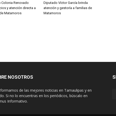
u Colonia Renovado
Diputado Víctor García brinda
cios y atención directa a
atención y gestoría a familias de
s de Matamoros
Matamoros
BRE NOSOTROS
S
nformamos de las mejores noticias en Tamaulipas y en
o. Si no lo encuentras en los periódicos, búscalo en
mus Informativo.