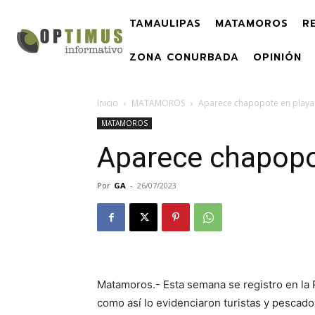
TAMAULIPAS
MATAMOROS
R
ZONA CONURBADA
OPINIÓN
Inicio
MATAMOROS
Aparece chapopote en play
MATAMOROS
Aparece chapopo
Por
GA
-
26/07/2023
Matamoros.- Esta semana se registro en la
como así lo evidenciaron turistas y pescad