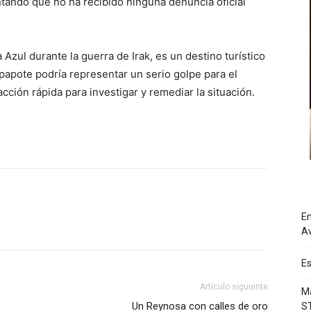
ando que no ha recibido ninguna denuncia oficial
zul durante la guerra de Irak, es un destino turístico
papote podría representar un serio golpe para el
cción rápida para investigar y remediar la situación.
En
Av
Es
Artículo siguiente
Má
Un Reynosa con calles de oro
S