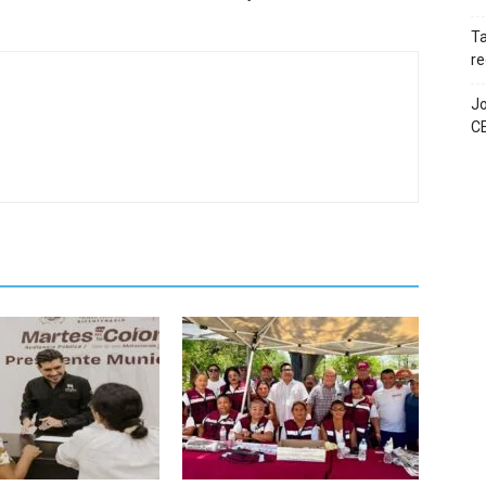
T
re
Jo
C