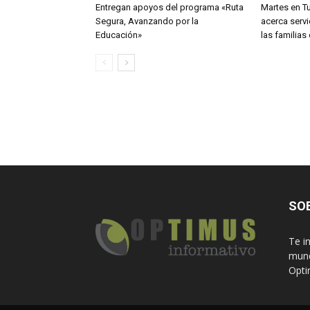
Entregan apoyos del programa «Ruta
Martes en T
Segura, Avanzando por la
acerca servi
Educación»
las familia
SO
Te i
mund
Opti