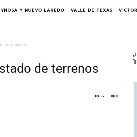
EYNOSA Y NUEVO LAREDO
VALLE DE TEXAS
VICTOR
errenos donados
¿C
[j
stado de terrenos
77
0