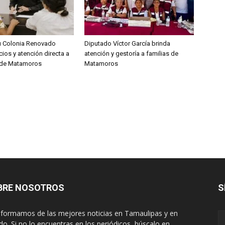
u Colonia Renovado
Diputado Víctor García brinda
cios y atención directa a
atención y gestoría a familias de
s de Matamoros
Matamoros
BRE NOSOTROS
S
nformamos de las mejores noticias en Tamaulipas y en
o. Si no lo encuentras en los periódicos, búscalo en