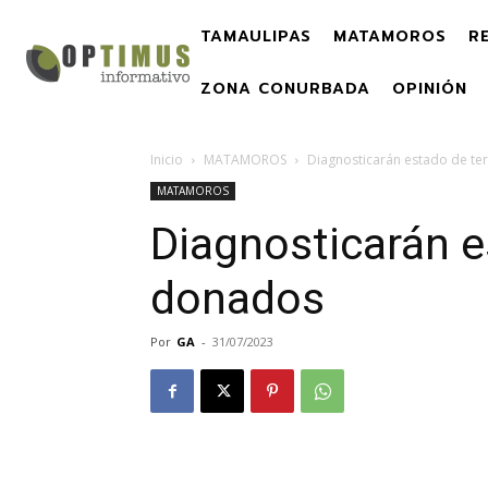
TAMAULIPAS
MATAMOROS
R
ZONA CONURBADA
OPINIÓN
Inicio
MATAMOROS
Diagnosticarán estado de t
MATAMOROS
Diagnosticarán e
donados
Por
GA
-
31/07/2023