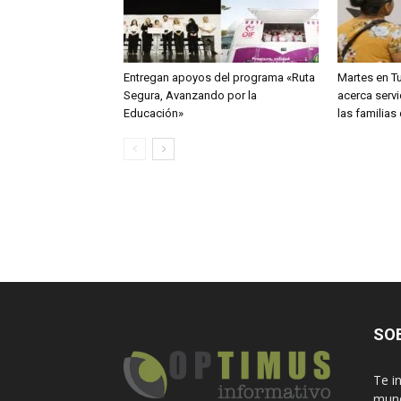
Entregan apoyos del programa «Ruta
Martes en T
Segura, Avanzando por la
acerca servi
Educación»
las familia
SO
Te i
mund