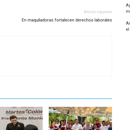
Ay
mi
Artículo siguiente
En maquiladoras fortalecen derechos laborales
Ar
el