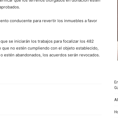
verificar que los terrenos otorgados en donación estén
 aprobados.
iento conducente para revertir los inmuebles a favor
e se iniciarán los trabajos para focalizar los 482
 que no estén cumpliendo con el objeto establecido,
 o estén abandonados, los acuerdos serán revocados.
En
G
A
Ho