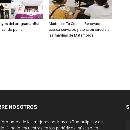
oyos del programa «Ruta
Martes en Tu Colonia Renovado
nzando por la
acerca servicios y atención directa a
las familias de Matamoros
BRE NOSOTROS
S
nformamos de las mejores noticias en Tamaulipas y en
o. Si no lo encuentras en los periódicos, búscalo en