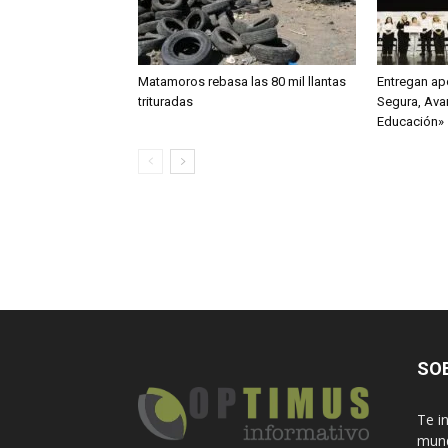
Matamoros rebasa las 80 mil llantas
Entregan ap
trituradas
Segura, Ava
Educación»
SO
Te i
mund