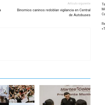
Artículo siguiente
Ta
Mé
a
Binomios caninos redoblan vigilancia en Central
Ca
de Autobuses
Re
«T