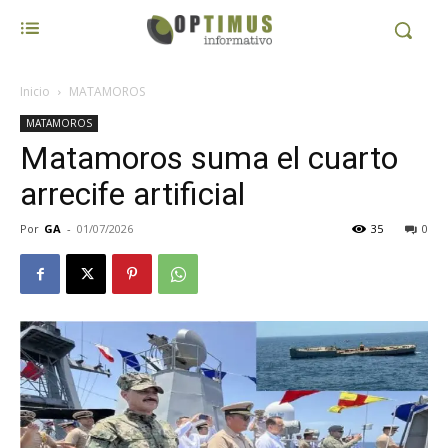
Inicio
MATAMOROS
MATAMOROS
Matamoros suma el cuarto
arrecife artificial
Por
GA
-
01/07/2026
35
0