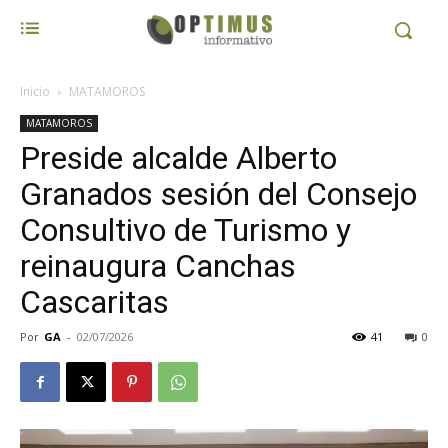
Inicio
MATAMOROS
MATAMOROS
Preside alcalde Alberto
Granados sesión del Consejo
Consultivo de Turismo y
reinaugura Canchas
Cascaritas
Por
GA
-
02/07/2026
41
0