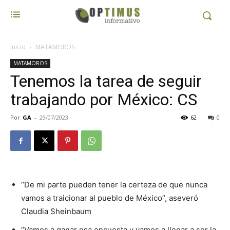
Inicio
MATAMOROS
MATAMOROS
Tenemos la tarea de seguir
trabajando por México: CS
Por
GA
-
29/07/2023
62
0
‘’De mi parte pueden tener la certeza de que nunca
vamos a traicionar al pueblo de México’’, aseveró
Claudia Sheinbaum
‘’Vamos a ganar esa encuesta y vamos a llegar a ser la