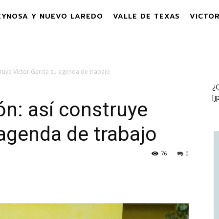
EYNOSA Y NUEVO LAREDO
VALLE DE TEXAS
VICTOR
struye Víctor García su agenda de trabajo
¿C
[j
ión: así construye
 agenda de trabajo
76
0