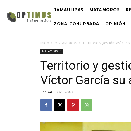
TAMAULIPAS
MATAMOROS
R
ZONA CONURBADA
OPINIÓN
Inicio
MATAMOROS
Territorio y gestión: así con
MATAMOROS
Territorio y gest
Víctor García su
Por
GA
-
06/06/2026