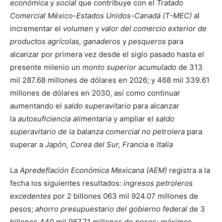
económica
y
social
que contribuye con el
Tratado
Comercial México-Estados Unidos-Canadá (T-MEC)
al
incrementar el
volumen
y
valor del comercio exterior de
productos agrícolas, ganaderos
y
pesqueros
para
alcanzar por primera vez desde el siglo pasado hasta el
presente milenio un
monto superior acumulado
de 313
mil 287.68 millones de dólares en 2026; y 468 mil 339.61
millones de dólares en 2030, así como continuar
aumentando el
saldo superavitario
para alcanzar
la
autosuficiencia alimentaria
y ampliar el
saldo
superavitario de la balanza comercial no petrolera
para
superar a
Japón, Corea del Sur, Francia
e
Italia
La
Apredeflación Económica Mexicana (AEM)
registra a la
fecha los siguientes resultados:
ingresos petroleros
excedentes
por 2 billones 063 mil 924.07 millones de
pesos;
ahorro presupuestario del gobierno federal
de 3
billones 440 mil 987.71 millones de pesos;
máximos