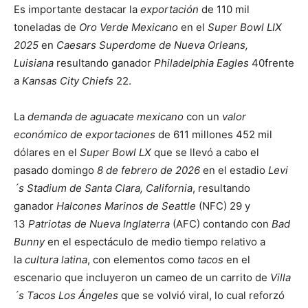
Es importante destacar la
exportación
de 110 mil
toneladas de
Oro Verde Mexicano
en el
Super Bowl LIX
2025
en
Caesars Superdome de Nueva Orleans,
Luisiana
resultando ganador
Philadelphia Eagles
40frente
a
Kansas City Chiefs
22.
La
demanda de aguacate mexicano
con un
valor
económico
de exportaciones
de 611 millones 452 mil
dólares en el
Super Bowl LX
que se llevó a cabo el
pasado domingo
8 de febrero de 2026
en el estadio
Levi
´s Stadium de Santa Clara, California
, resultando
ganador
Halcones Marinos de Seattle
(NFC) 29 y
13
Patriotas de Nueva Inglaterra
(AFC) contando con
Bad
Bunny
en el espectáculo de medio tiempo relativo a
la
cultura latina
, con elementos como
tacos
en el
escenario que incluyeron un cameo de un carrito de
Villa
´s Tacos Los Ángeles
que se volvió viral, lo cual reforzó