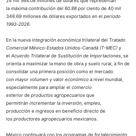
24 mil 564.08 millones de dólares que representan
la
máxima contribución
del 60.88 por ciento de 40 mil
348.69 millones de dólares exportados en el
período
1993-2026
.
En la nueva
integración económica trilateral
del
Tratado
Comercial México-Estados Unidos-Canadá (T-MEC)
y
el
Acuerdo Trilateral de Sustitución de Importaciones
, se
orienta a maximizar la mano de obra y suelo rural, a fin de
consolidar una primera posición como el mercado
con
mayor volumen
y
valor económico
a nivel mundial,
especialmente para ampliar el
comercio
exterior
de
productos agropecuarios
que
permitirán
incrementar la inversión, empleo,
producción
e
ingresos
en beneficio directo de
los
productores agropecuarios mexicanos
.
México continuará con los
programas de fortalecimiento