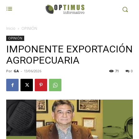
Inicio
OPINIÓN
OPINIÓN
IMPONENTE EXPORTACIÓN
AGROPECUARIA
Por
GA
-
13/06/2026
71
0