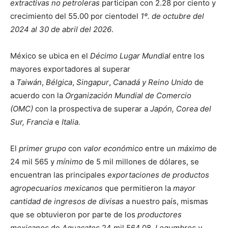
extractivas no petroleras
participan con 2.28 por ciento y
crecimiento del 55.00 por cientodel
1º. de octubre del
2024 al 30 de abril del 2026
.
México se ubica en el
Décimo Lugar Mundial
entre los
mayores exportadores al superar
a
Taiwán
,
Bélgica
,
Singapur
,
Canadá y
Reino Unido
de
acuerdo con la
Organización Mundial de Comercio
(OMC)
con la prospectiva de superar a
Japón, Corea del
Sur, Francia
e
Italia.
El
primer grupo
con
valor económico
entre un
máximo
de
24 mil 565 y
mínimo
de 5 mil millones de dólares, se
encuentran las principales
exportaciones de productos
agropecuarios mexicanos
que permitieron la
mayor
cantidad de ingresos de divisas
a nuestro país, mismas
que se obtuvieron por parte de los
productores
mexicanos
de
Aguacates
24 mil 564.08,
Legumbres y