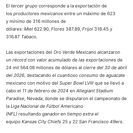
El
tercer grupo
corresponde a la
exportación
de
los
productores mexicanos
entre un
máximo
de 623
y
mínimo
de 316 millones de
dólares:
Miel
622.90,
Flores
387.89,
Frijol
318.45 y
316.87
Tabaco
.
Las exportaciones del
Oro Verde Mexicano
alcanzaron
un
récord
con
valor acumulado de las exportaciones
de
24 mil 564.08 millones de dólares al
cierre del 30 de abril
del 2026
, destacando el
cuantioso consumo
de
aguacate
mexicano
con motivo del
Super Bowl LVIII
que se llevó a
cabo el
11 de febrero de 2024
en
Allegiant Stadium
Paradise, Nevada
, donde se disputaron el campeonato de
la
Liga Nacional de Fútbol Americano
(NFL)
resultando
ganador
en
tiempo extra
el
equipo
Kansas City Chiefs
25 y 22
San Francisco 49ers
.