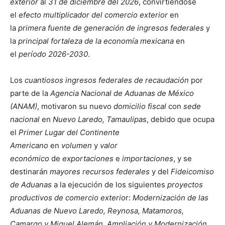
exterior
al
31 de diciembre del 2026
, convirtiéndose
el
efecto multiplicador del comercio exterior
en
la
primera fuente de generación de ingresos federales
y
la
principal fortaleza de la economía mexicana
en
el
período 2026-2030
.
Los
cuantiosos ingresos federales de recaudación
por
parte de la
Agencia Nacional de Aduanas de México
(ANAM)
, motivaron su nuevo
domicilio fiscal
con
sede
nacional
en
Nuevo Laredo, Tamaulipas
, debido que ocupa
el
Primer Lugar del Continente
Americano
en
volumen
y
valor
económico
de
exportaciones
e
importaciones
, y se
destinarán
mayores recursos federales
y del
Fideicomiso
de Aduanas
a la ejecución de los siguientes
proyectos
productivos de comercio exterio
r:
Modernización de las
Aduanas de Nuevo Laredo, Reynosa, Matamoros,
Camargo y Miguel Alemán, Ampliación y Modernización