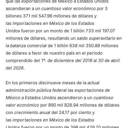
que las
exportaciones
de México a Estados Unidos
ascendieran a un
cuantioso valor económico
por 3
billones 371 mil 547.96 millones de dólares y
las
importaciones en México de los Estados
Unidos
fueron por un monto de 1 billón 733 mil 197.07
millones de dólares, resultando un
saldo superavitario en
la balanza comercial
de 1 billón 638 mil 350.88 millones
de dólares a favor de nuestro país en el período
comprendido del
1º. de diciembre del 2018 al 30 de abril
del 2026
.
En los primeros
diecinueve meses
de la
actual
administración pública federal
las
exportaciones de
México a Estados Unidos
ascendieron a un
cuantioso
valor económico
por 890 mil 828.94 millones de dólares
con
crecimiento anual
del 24.17 por ciento y
las
importaciones en México de los Estados
Unidos
fueron por un monto de 398 mil 429.70 millones