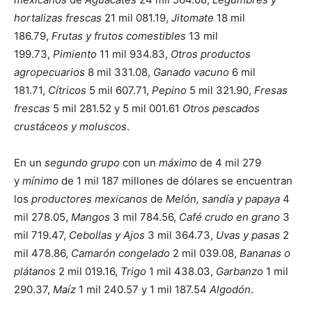
hortalizas frescas
21 mil 081.19,
Jitomate
18 mil
186.79,
Frutas y frutos comestibles
13 mil
199.73,
Pimiento
11 mil 934.83,
Otros productos
agropecuarios
8 mil 331.08,
Ganado vacuno
6 mil
181.71,
Cítricos
5 mil 607.71,
Pepino
5 mil 321.90,
Fresas
frescas
5 mil 281.52 y 5 mil 001.61
Otros pescados
crustáceos y moluscos
.
En un
segundo grupo
con un
máximo
de 4 mil 279
y
mínimo
de 1 mil 187 millones de dólares se encuentran
los
productores mexicanos
de
Melón, sandía y papaya
4
mil 278.05,
Mangos
3 mil 784.56,
Café crudo en grano
3
mil 719.47,
Cebollas y Ajos
3 mil 364.73,
Uvas y pasas
2
mil 478.86,
Camarón congelado
2 mil 039.08,
Bananas o
plátanos
2 mil 019.16,
Trigo
1 mil 438.03,
Garbanzo
1 mil
290.37,
Maíz
1 mil 240.57 y 1 mil 187.54
Algodón
.