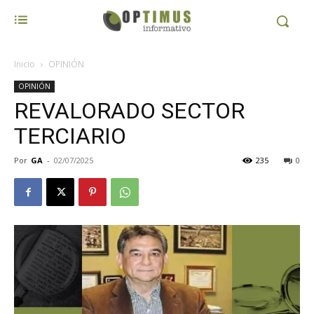
Inicio
OPINIÓN
OPINIÓN
REVALORADO SECTOR
TERCIARIO
Por
GA
-
02/07/2025
235
0