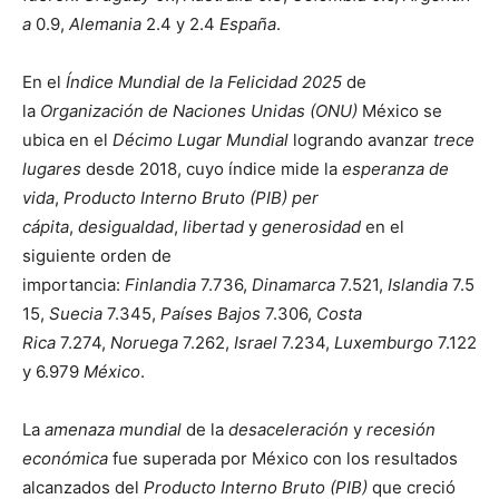
a
0.9,
Alemania
2.4 y 2.4
España
.
En el
Índice Mundial de la Felicidad 2025
de
la
Organización de Naciones Unidas (ONU)
México se
ubica en el
Décimo Lugar Mundial
logrando avanzar
trece
lugares
desde 2018, cuyo índice mide la
esperanza de
vida
,
Producto Interno Bruto (PIB) per
cápita
,
desigualdad
,
libertad
y
generosidad
en el
siguiente orden de
importancia:
Finlandia
7.736,
Dinamarca
7.521,
Islandia
7.5
15,
Suecia
7.345,
Países Bajos
7.306,
Costa
Rica
7.274,
Noruega
7.262,
Israel
7.234,
Luxemburgo
7.122
y 6.979
México
.
La
amenaza mundial
de la
desaceleración
y
recesión
económica
fue superada por México con los resultados
alcanzados del
Producto Interno Bruto (PIB)
que creció