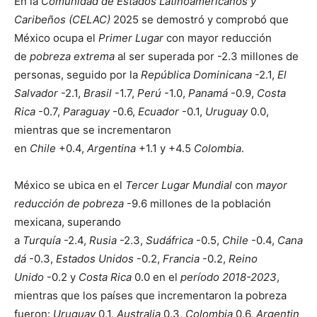
En la
Comunidad de Estados Latinoamericanos y
Caribeños (CELAC)
2025 se demostró y comprobó que
México ocupa el
Primer Lugar
con mayor reducción
de
pobreza extrema
al ser superada por -2.3 millones de
personas, seguido por la
República Dominicana
-2.1,
El
Salvador
-2.1,
Brasil
-1.7,
Perú
-1.0,
Panamá
-0.9,
Costa
Rica
-0.7,
Paraguay
-0.6,
Ecuador
-0.1,
Uruguay
0.0,
mientras que se incrementaron
en
Chile
+0.4,
Argentina
+1.1 y +4.5
Colombia
.
México se ubica en el
Tercer Lugar Mundial
con
mayor
reducción de pobreza
-9.6 millones de la población
mexicana, superando
a
Turquía
-2.4,
Rusia
-2.3,
Sudáfrica
-0.5,
Chile
-0.4,
Cana
dá
-0.3,
Estados Unidos
-0.2,
Francia
-0.2,
Reino
Unido
-0.2 y
Costa Rica
0.0 en el
período 2018-2023
,
mientras que los países que incrementaron la pobreza
fueron:
Uruguay
0.1,
Australia
0.3,
Colombia
0.6,
Argentin