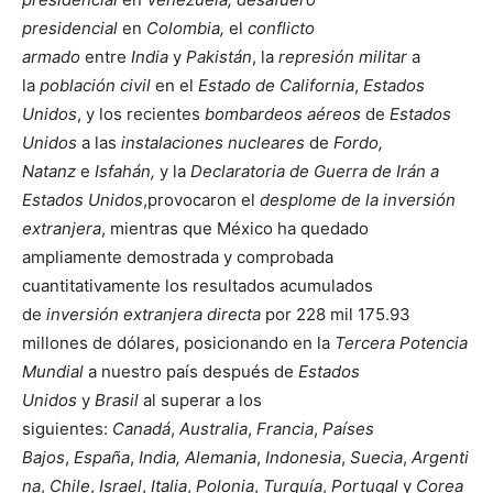
presidencial
en
Colombia,
el
conflicto
armado
entre
India
y
Pakistán
, la
represión militar
a
la
población civil
en el
Estado de California
,
Estados
Unidos
, y los recientes
bombardeos aéreos
de
Estados
Unidos
a las
instalaciones nucleares
de
Fordo,
Natanz
e
Isfahán,
y la
Declaratoria de Guerra de Irán a
Estados Unidos
,provocaron el
desplome de la inversión
extranjera
, mientras que México ha quedado
ampliamente demostrada y comprobada
cuantitativamente los resultados acumulados
de
inversión extranjera directa
por 228 mil 175.93
millones de dólares, posicionando en la
Tercera Potencia
Mundial
a nuestro país después de
Estados
Unidos
y
Brasil
al superar a los
siguientes:
Canadá
,
Australia
,
Francia
,
Países
Bajos
,
España
,
India,
Alemania
,
Indonesia
,
Suecia
,
Argenti
na
,
Chile
,
Israel
,
Italia
,
Polonia
,
Turquía
,
Portugal
y
Corea