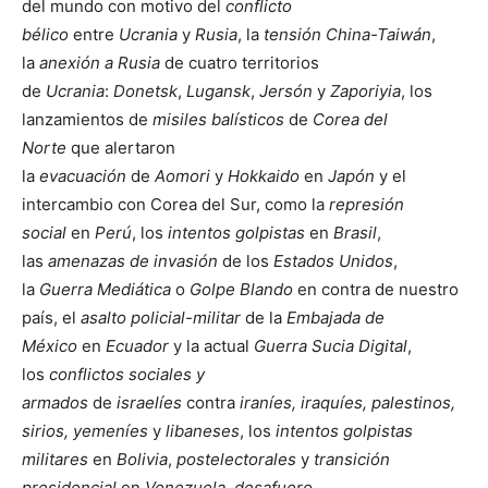
del mundo con motivo del
conflicto
bélico
entre
Ucrania
y
Rusia
, la
tensión China-Taiwán
,
la
anexión a Rusia
de cuatro territorios
de
Ucrania
:
Donetsk
,
Lugansk
,
Jersón
y
Zaporiyia
, los
lanzamientos de
misiles balísticos
de
Corea del
Norte
que alertaron
la
evacuación
de
Aomori
y
Hokkaido
en
Japón
y el
intercambio con Corea del Sur, como la
represión
social
en
Perú
, los
intentos golpistas
en
Brasil
,
las
amenazas de invasión
de los
Estados Unidos
,
la
Guerra Mediática
o
Golpe Blando
en contra de nuestro
país, el
asalto policial-militar
de la
Embajada de
México
en
Ecuador
y la actual
Guerra Sucia Digital
,
los
conflictos sociales y
armados
de
israelíes
contra
iraníes, iraquíes, palestinos,
sirios, yemeníes
y
libaneses
, los
intentos golpistas
militares
en
Bolivia
,
postelectorales
y
transición
presidencial
en
Venezuela,
desafuero