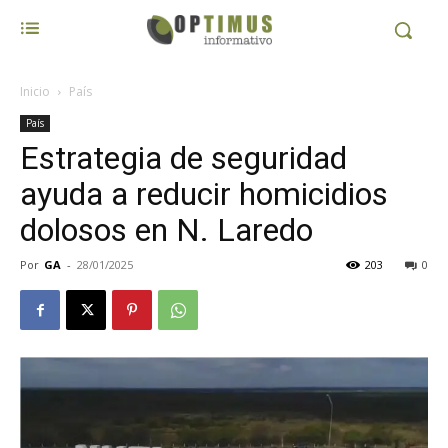
Inicio
País
País
Estrategia de seguridad
ayuda a reducir homicidios
dolosos en N. Laredo
Por
GA
-
28/01/2025
203
0