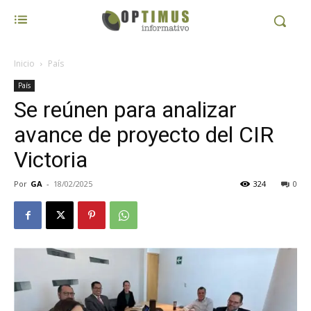
Inicio
País
País
Se reúnen para analizar
avance de proyecto del CIR
Victoria
Por
GA
-
18/02/2025
324
0