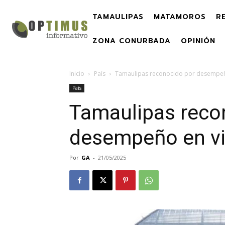
TAMAULIPAS
MATAMOROS
R
ZONA CONURBADA
OPINIÓN
Inicio
País
Tamaulipas reconocido por desempeño 
País
Tamaulipas reco
desempeño en vig
Por
GA
-
21/05/2025