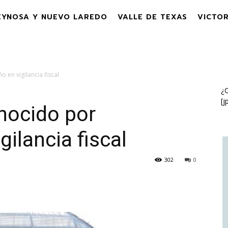
EYNOSA Y NUEVO LAREDO
VALLE DE TEXAS
VICTOR
en vigilancia fiscal
¿C
[j
nocido por
ilancia fiscal
302
0