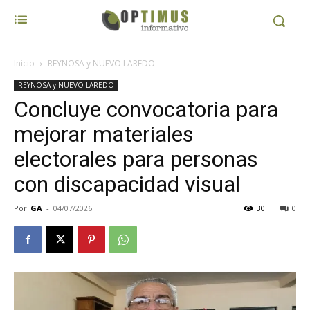
Inicio
REYNOSA y NUEVO LAREDO
REYNOSA y NUEVO LAREDO
Concluye convocatoria para
mejorar materiales
electorales para personas
con discapacidad visual
Por
GA
-
04/07/2026
30
0