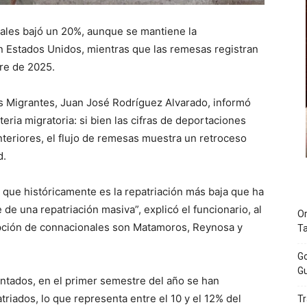
nales bajó un 20%, aunque se mantiene la
en Estados Unidos, mientras que las remesas registran
tre de 2025.
los Migrantes, Juan José Rodríguez Alvarado, informó
eria migratoria: si bien las cifras de deportaciones
eriores, el flujo de remesas muestra un retroceso
d.
 que históricamente es la repatriación más baja que ha
e una repatriación masiva”, explicó el funcionario, al
Or
epción de connacionales son Matamoros, Reynosa y
T
Go
Gu
ntados, en el primer semestre del año se han
triados, lo que representa entre el 10 y el 12% del
Tr