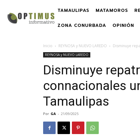
TAMAULIPAS
MATAMOROS
R
ZONA CONURBADA
OPINIÓN
Inicio
REYNOSA y NUEVO LAREDO
Disminuye repa
REYNOSA y NUEVO LAREDO
Disminuye repatr
connacionales u
Tamaulipas
Por
GA
-
21/09/2025