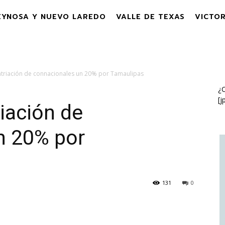
EYNOSA Y NUEVO LAREDO
VALLE DE TEXAS
VICTOR
triación de connacionales un 20% por Tamaulipas
¿C
[j
iación de
n 20% por
131
0