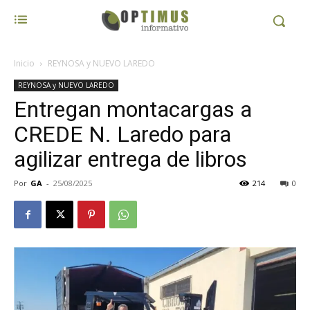
Inicio
REYNOSA y NUEVO LAREDO
REYNOSA y NUEVO LAREDO
Entregan montacargas a
CREDE N. Laredo para
agilizar entrega de libros
Por
GA
-
25/08/2025
214
0