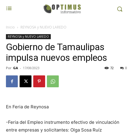
Inicio
REYNOSA y NUEVO LAREDO
REYNOSA y NUEVO LAREDO
Gobierno de Tamaulipas
impulsa nuevos empleos
Por
GA
-
17/08/2023
72
0
En Feria de Reynosa
-Feria del Empleo instrumento efectivo de vinculación
entre empresas y solicitantes: Olga Sosa Ruíz