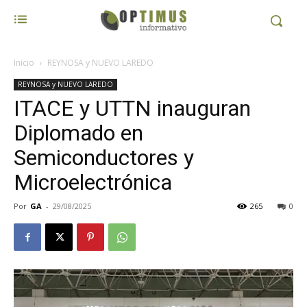
Inicio
REYNOSA y NUEVO LAREDO
REYNOSA y NUEVO LAREDO
ITACE y UTTN inauguran
Diplomado en
Semiconductores y
Microelectrónica
Por
GA
-
29/08/2025
265
0