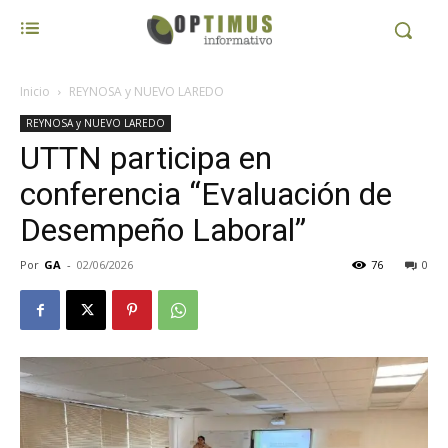
Inicio
REYNOSA y NUEVO LAREDO
REYNOSA y NUEVO LAREDO
UTTN participa en
conferencia “Evaluación de
Desempeño Laboral”
Por
GA
-
02/06/2026
76
0