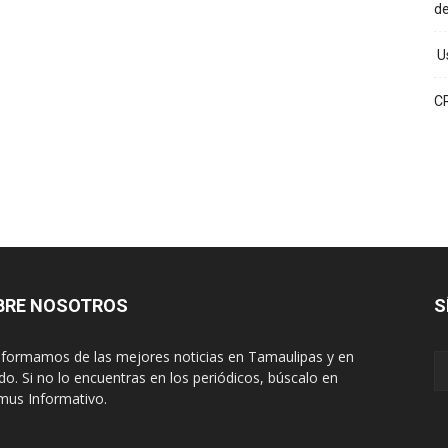
d
Us
C
BRE NOSOTROS
S
nformamos de las mejores noticias en Tamaulipas y en
o. Si no lo encuentras en los periódicos, búscalo en
mus Informativo.