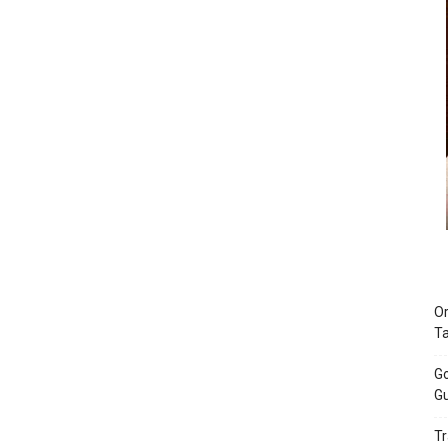
Or
T
Go
Gu
Tr