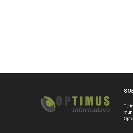
SO
Te i
mund
Opti