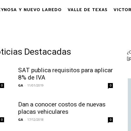
EYNOSA Y NUEVO LAREDO
VALLE DE TEXAS
VICTOR
oticias Destacadas
¿C
[j
SAT publica requisitos para aplicar
8% de IVA
GA
-
11/01/2019
0
0
Dan a conocer costos de nuevas
placas vehiculares
GA
-
17/12/2018
0
0