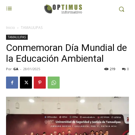
Inicio
TAMAULIPAS
TAMAULIPAS
Conmemoran Día Mundial de
la Educación Ambiental
Por
GA
-
28/01/2025
219
0