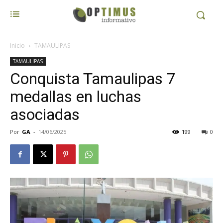
Inicio
TAMAULIPAS
TAMAULIPAS
Conquista Tamaulipas 7
medallas en luchas
asociadas
Por
GA
-
14/06/2025
199
0