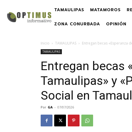
TAMAULIPAS
MATAMOROS
R
ZONA CONURBADA
OPINIÓN
Inicio
TAMAULIPAS
Entregan becas «Esperanza de
TAMAULIPAS
Entregan becas 
Tamaulipas» y «P
Social en Tamaul
Por
GA
-
07/07/2026