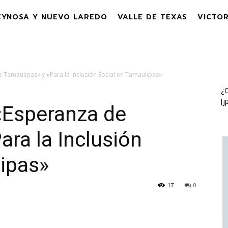
EYNOSA Y NUEVO LAREDO
VALLE DE TEXAS
VICTOR
 Tamaulipas» y «Para la Inclusión Social en Tamaulipas»
¿C
[j
«Esperanza de
ara la Inclusión
ipas»
17
0