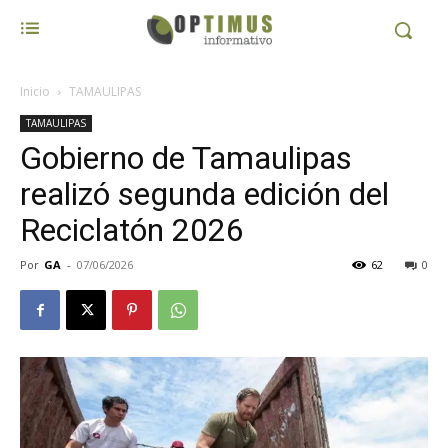
Inicio
TAMAULIPAS
TAMAULIPAS
Gobierno de Tamaulipas
realizó segunda edición del
Reciclatón 2026
Por
GA
-
07/06/2026
62
0