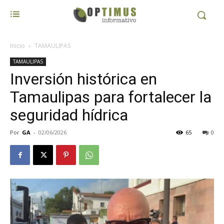
Inicio
TAMAULIPAS
TAMAULIPAS
Inversión histórica en
Tamaulipas para fortalecer la
seguridad hídrica
Por
GA
-
02/06/2026
65
0