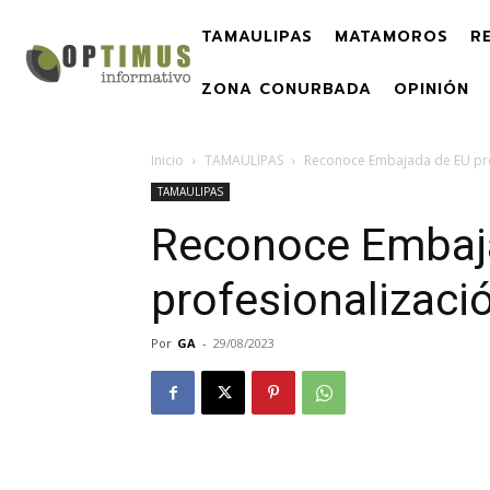
TAMAULIPAS
MATAMOROS
R
ZONA CONURBADA
OPINIÓN
Inicio
TAMAULIPAS
Reconoce Embajada de EU pro
TAMAULIPAS
Reconoce Embaj
profesionalizaci
Por
GA
-
29/08/2023