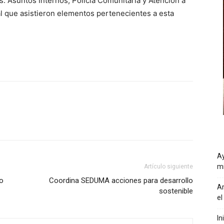
: Asuntos Internos, Policía Comunitaria y Atención a
al que asistieron elementos pertenecientes a esta
Ay
mi
Artículo siguiente
to
Coordina SEDUMA acciones para desarrollo
Ar
sostenible
el
In