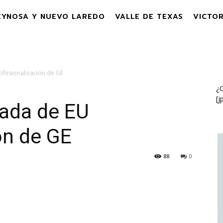
EYNOSA Y NUEVO LAREDO
VALLE DE TEXAS
VICTOR
fesionalización de GE
¿C
[j
ada de EU
ón de GE
88
0