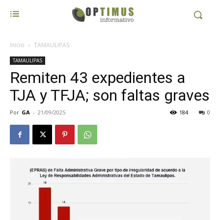
Inicio
TAMAULIPAS
TAMAULIPAS
Remiten 43 expedientes a
TJA y TFJA; son faltas graves
Por
GA
-
21/09/2025
184
0