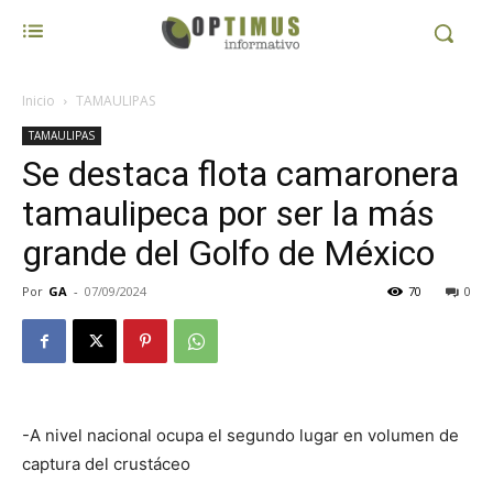
Inicio
TAMAULIPAS
TAMAULIPAS
Se destaca flota camaronera
tamaulipeca por ser la más
grande del Golfo de México
Por
GA
-
07/09/2024
70
0
-A nivel nacional ocupa el segundo lugar en volumen de
captura del crustáceo