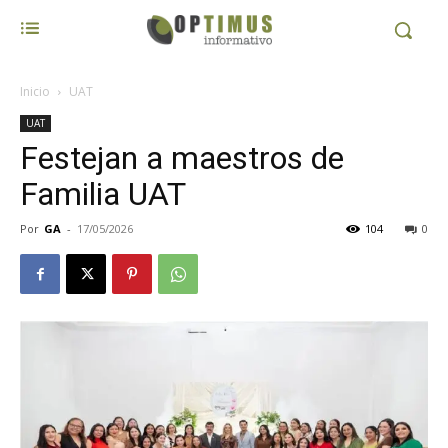
Inicio
UAT
UAT
Festejan a maestros de
Familia UAT
Por
GA
-
17/05/2026
104
0