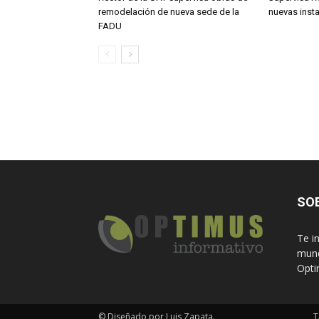
remodelación de nueva sede de la
nuevas inst
FADU
SO
Te i
mund
Opti
© Diseñado por Luis Zapata.
T