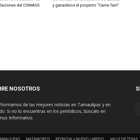
alaciones del COMASS
y ganaderos el proyecto “Carne Tam”
BRE NOSOTROS
S
nformamos de las mejores noticias en Tamaulipas y en
o. Si no lo encuentras en los periódicos, búscalo en
mus Informativo.
AMAULIPAS
MATAMOROS
REYNOSA y NUEVO LAREDO
VALLE DE TEXAS