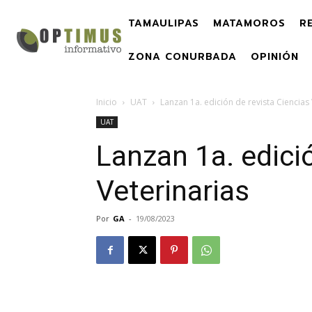
TAMAULIPAS
MATAMOROS
R
ZONA CONURBADA
OPINIÓN
Inicio
UAT
Lanzan 1a. edición de revista Ciencias 
UAT
Lanzan 1a. edici
Veterinarias
Por
GA
-
19/08/2023