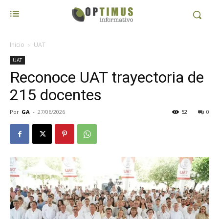
Inicio
UAT
UAT
Reconoce UAT trayectoria de
215 docentes
Por
GA
-
27/06/2026
52
0