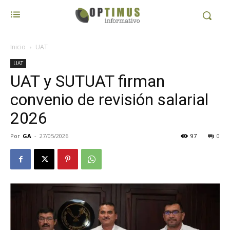
Inicio
UAT
UAT
UAT y SUTUAT firman
convenio de revisión salarial
2026
Por
GA
-
27/05/2026
97
0