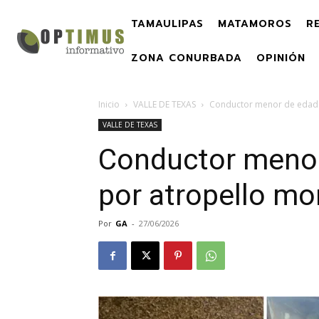
TAMAULIPAS
MATAMOROS
R
ZONA CONURBADA
OPINIÓN
Inicio
VALLE DE TEXAS
Conductor menor de edad 
VALLE DE TEXAS
Conductor menor
por atropello mo
Por
GA
-
27/06/2026