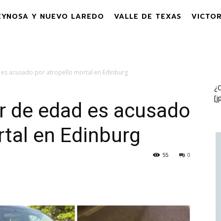
EYNOSA Y NUEVO LAREDO
VALLE DE TEXAS
VICTOR
es acusado por atropello mortal en Edinburg
¿C
[j
 de edad es acusado
rtal en Edinburg
55
0