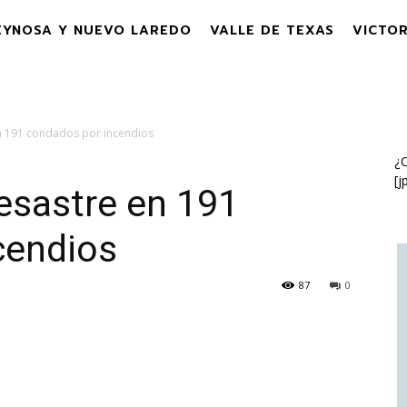
EYNOSA Y NUEVO LAREDO
VALLE DE TEXAS
VICTOR
n 191 condados por incendios
¿C
[j
esastre en 191
cendios
87
0