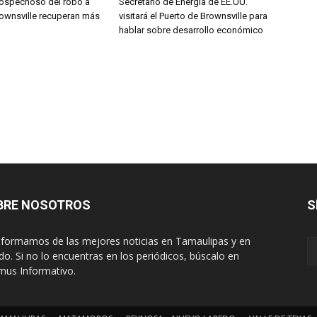
sospechoso del robo a
Secretario de Energía de EE.UU.
ownsville recuperan más
visitará el Puerto de Brownsville para
hablar sobre desarrollo económico
BRE NOSOTROS
S
nformamos de las mejores noticias en Tamaulipas y en
o. Si no lo encuentras en los periódicos, búscalo en
mus Informativo.