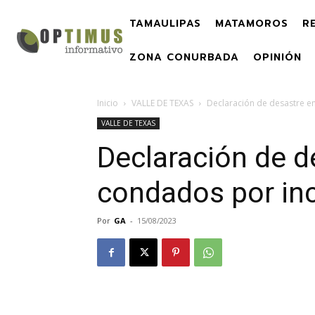
TAMAULIPAS
MATAMOROS
R
ZONA CONURBADA
OPINIÓN
Inicio
VALLE DE TEXAS
Declaración de desastre e
VALLE DE TEXAS
Declaración de d
condados por in
Por
GA
-
15/08/2023