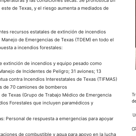
emperaturas y las condiciones secas. Se pronostica un
el este de Texas, y el riesgo aumenta a mediados de
entes recursos estatales de extinción de incendios
e Manejo de Emergencias de Texas (TDEM) en todo el
uesta a incendios forestales:
de extinción de incendios y equipo pesado como
Manejo de Incidentes de Peligro; 31 aviones; 13
tua contra Incendios Interestatales de Texas (TIFMAS)
s de 70 camiones de bomberos
d de Texas (Grupo de Trabajo Médico de Emergencia
Tr
d
dios Forestales que incluyen paramédicos y
Us
s: Personal de respuesta a emergencias para apoyar
C
aciones de combustible y agua para apoyo en la lucha