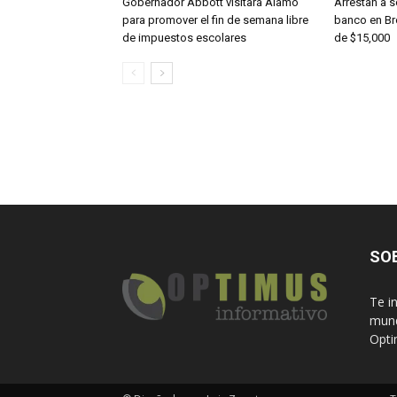
Gobernador Abbott visitará Alamo
Arrestan a 
para promover el fin de semana libre
banco en Br
de impuestos escolares
de $15,000
SO
Te i
mund
Opti