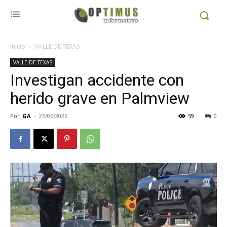
Inicio
VALLE DE TEXAS
VALLE DE TEXAS
Investigan accidente con
herido grave en Palmview
Por
GA
-
25/06/2026
59
0