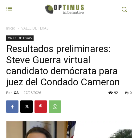
Inicio
VALLE DE TEXAS
VALLE DE TEXAS
Resultados preliminares:
Steve Guerra virtual
candidato demócrata para
juez del Condado Cameron
Por
GA
-
27/05/2026
92
0