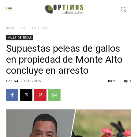
Inicio
VALLE DE TEXAS
VALLE DE TEXAS
Supuestas peleas de gallos
en propiedad de Monte Alto
concluye en arresto
Por
GA
-
12/06/2026
96
0