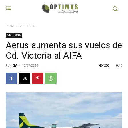
Inicio
VICTORIA
VICTORIA
Aerus aumenta sus vuelos de
Cd. Victoria al AIFA
Por
GA
-
15/07/2025
253
0