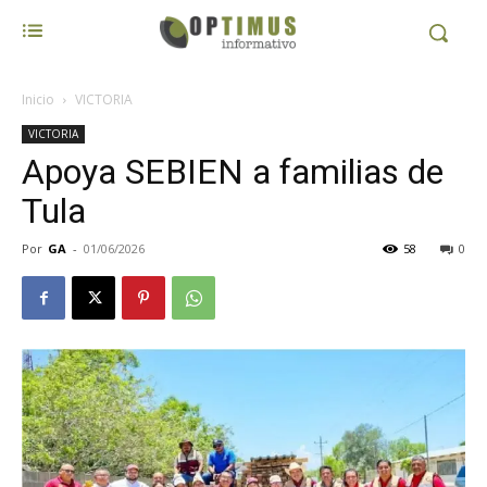
Inicio
VICTORIA
VICTORIA
Apoya SEBIEN a familias de
Tula
Por
GA
-
01/06/2026
58
0