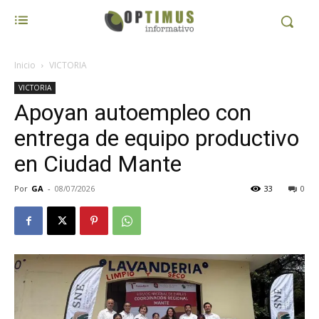
Inicio
VICTORIA
VICTORIA
Apoyan autoempleo con
entrega de equipo productivo
en Ciudad Mante
Por
GA
-
08/07/2026
33
0