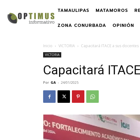
TAMAULIPAS
MATAMOROS
R
ZONA CONURBADA
OPINIÓN
Inicio
VICTORIA
Capacitará ITACE a sus docentes
VICTORIA
Capacitará ITAC
Por
GA
-
24/01/2025