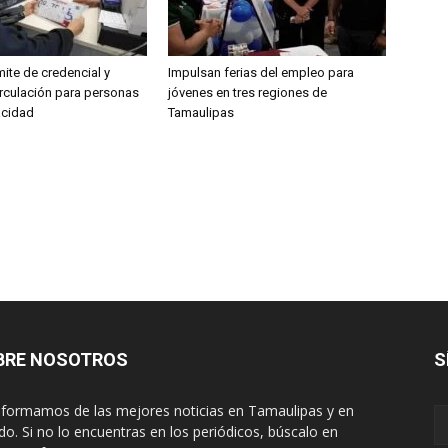
ámite de credencial y
Impulsan ferias del empleo para
irculación para personas
jóvenes en tres regiones de
acidad
Tamaulipas
BRE NOSOTROS
S
nformamos de las mejores noticias en Tamaulipas y en
o. Si no lo encuentras en los periódicos, búscalo en