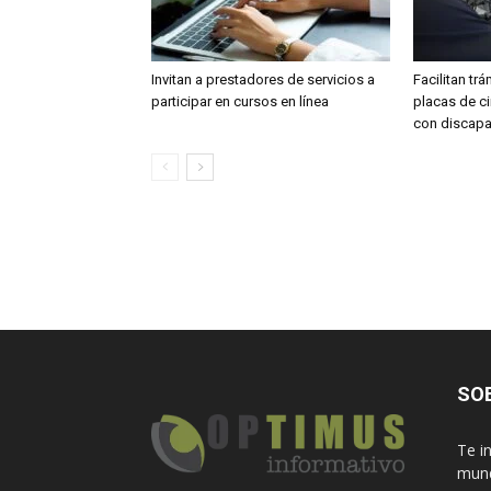
Invitan a prestadores de servicios a
Facilitan tr
participar en cursos en línea
placas de c
con discap
SO
Te i
mund