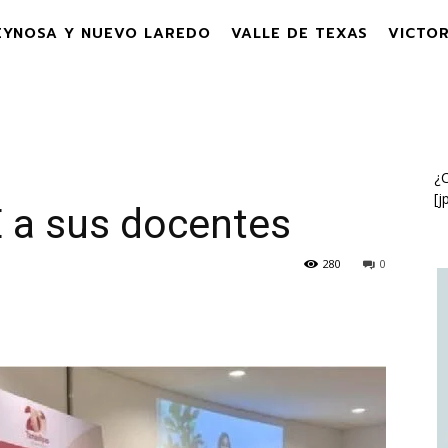
EYNOSA Y NUEVO LAREDO
VALLE DE TEXAS
VICTOR
¿C
[j
E a sus docentes
280
0