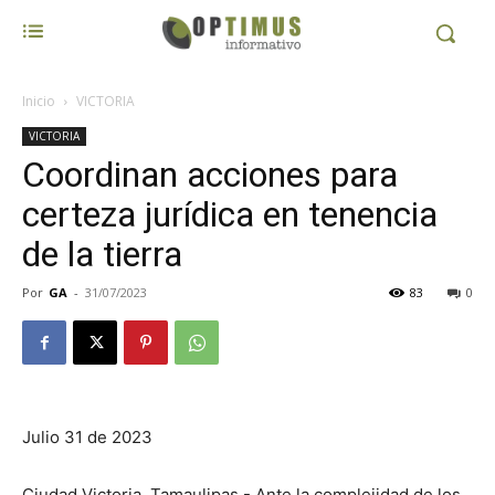
Inicio
VICTORIA
VICTORIA
Coordinan acciones para
certeza jurídica en tenencia
de la tierra
Por
GA
-
31/07/2023
83
0
Julio 31 de 2023
Ciudad Victoria, Tamaulipas.- Ante la complejidad de los