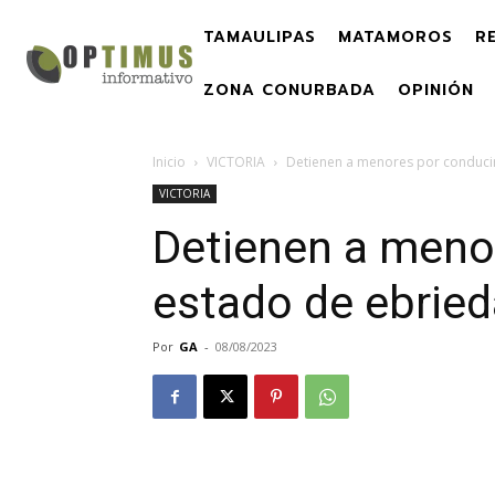
TAMAULIPAS
MATAMOROS
R
ZONA CONURBADA
OPINIÓN
Inicio
VICTORIA
Detienen a menores por conduci
VICTORIA
Detienen a meno
estado de ebrie
Por
GA
-
08/08/2023