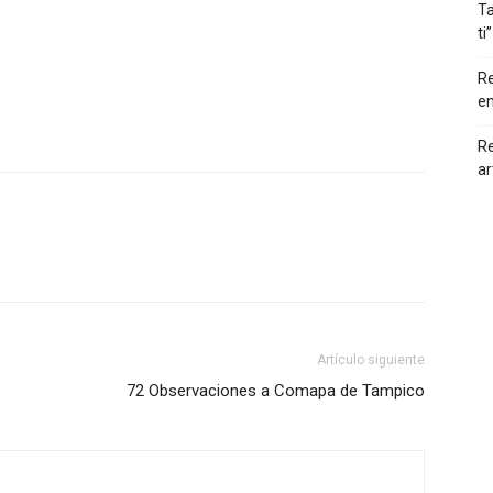
Ta
ti”
Re
en
Re
ar
Artículo siguiente
72 Observaciones a Comapa de Tampico