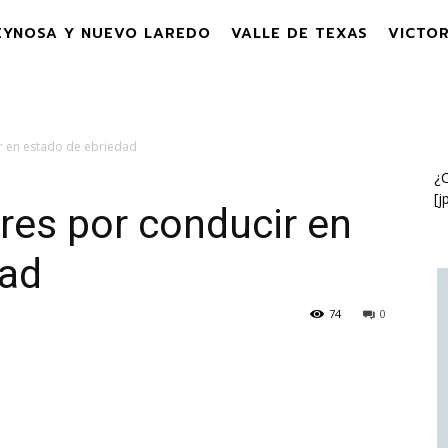
EYNOSA Y NUEVO LAREDO
VALLE DE TEXAS
VICTOR
r en estado de ebriedad
¿C
[j
res por conducir en
dad
74
0