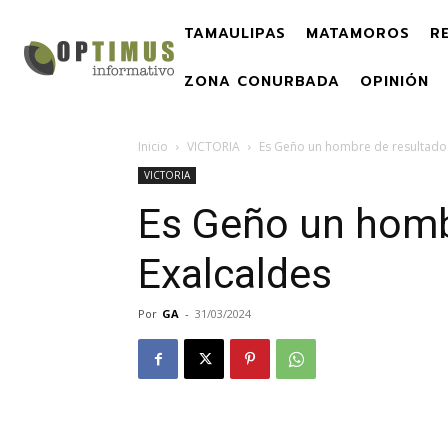
TAMAULIPAS
MATAMOROS
R
ZONA CONURBADA
OPINIÓN
Inicio
VICTORIA
Es Geño un hombre de resultados
VICTORIA
Es Geño un homb
Exalcaldes
Por
GA
-
31/03/2024