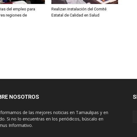
rias del empleo para
Realizan instalación del Comité
res regiones de
Estatal de Calidad en Salud
BRE NOSOTROS
S
nformamos de las mejores noticias en Tamaulipas y en
o. Si no lo encuentras en los periódicos, búscalo en
mus Informativo.