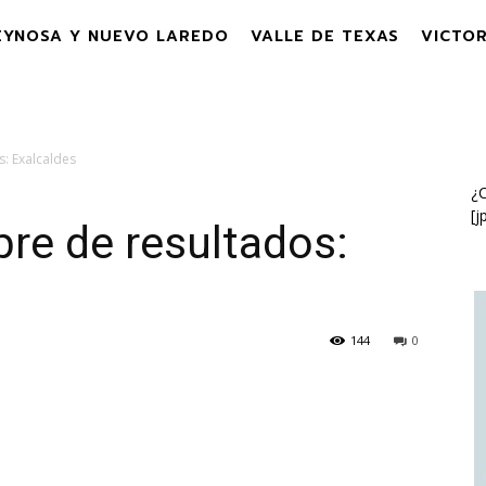
EYNOSA Y NUEVO LAREDO
VALLE DE TEXAS
VICTOR
: Exalcaldes
¿C
[j
re de resultados:
144
0