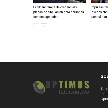
Facilitan trámite de credencial y
Impulsan fe
placas de circulación para personas
jóvenes en t
con discapacidad
Tamaulipas
SO
Te i
mund
Opti