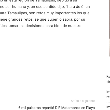
ho en esta región de Tamaulipas, debido a su
mo ser humano y, en ese sentido dijo, “hará de él un
 para Tamaulipas, son retos muy importantes los que
l tiene grandes retos, sé que Eugenio sabrá, por su
ítica, tomar las decisiones para bien de nuestro
Fa
ci
Im
re
Artículo siguiente
Im
6 mil pulseras repartió DIF Matamoros en Playa