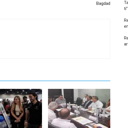
Ta
Bagdad
ti”
Re
en
Re
ar