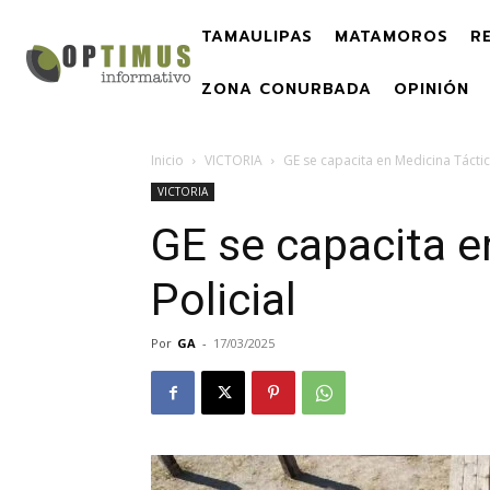
TAMAULIPAS
MATAMOROS
R
ZONA CONURBADA
OPINIÓN
Inicio
VICTORIA
GE se capacita en Medicina Táctica
VICTORIA
GE se capacita e
Policial
Por
GA
-
17/03/2025