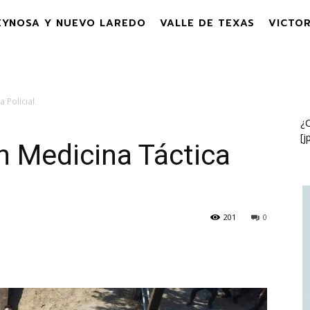
EYNOSA Y NUEVO LAREDO
VALLE DE TEXAS
VICTOR
 Policial
¿C
[j
n Medicina Táctica
201
0