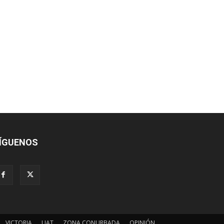
ÍGUENOS
VICTORIA
UAT
ZONA CONURBADA
OPINIÓN