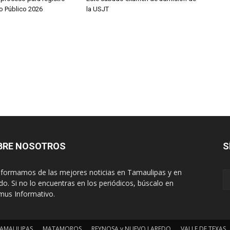
o Público 2026
la USJT
BRE NOSOTROS
S
nformamos de las mejores noticias en Tamaulipas y en
o. Si no lo encuentras en los periódicos, búscalo en
mus Informativo.
AMAULIPAS
MATAMOROS
REYNOSA y NUEVO LAREDO
VALLE DE TEXAS