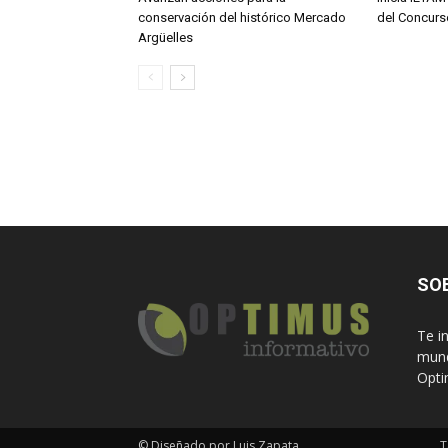
conservación del histórico Mercado
del Concurs
Argüelles
SO
Te i
mund
Opti
© Diseñado por Luis Zapata.
T