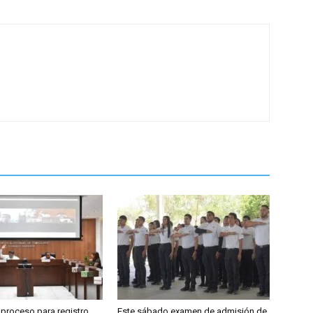
 proceso para registro
Este sábado examen de admisión de