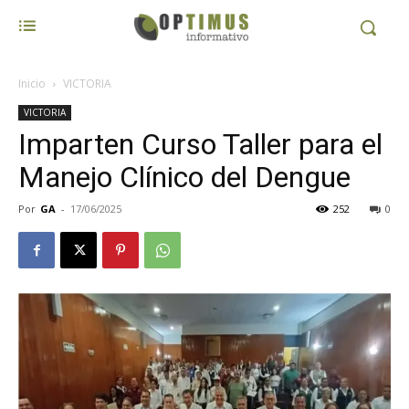
Inicio
VICTORIA
VICTORIA
Imparten Curso Taller para el
Manejo Clínico del Dengue
Por
GA
-
17/06/2025
252
0