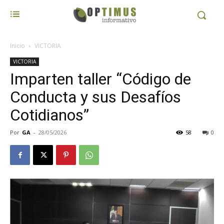
Inicio
VICTORIA
VICTORIA
Imparten taller “Código de
Conducta y sus Desafíos
Cotidianos”
Por
GA
-
28/05/2026
58
0