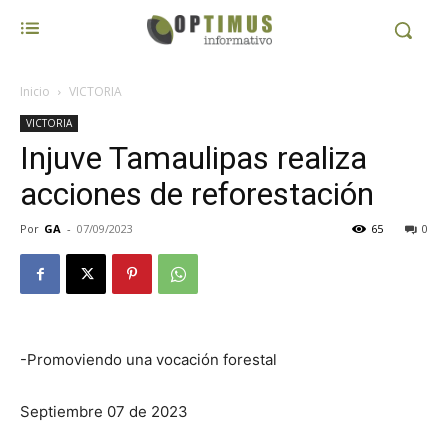
Inicio
VICTORIA
VICTORIA
Injuve Tamaulipas realiza
acciones de reforestación
Por
GA
-
07/09/2023
65
0
-Promoviendo una vocación forestal
Septiembre 07 de 2023