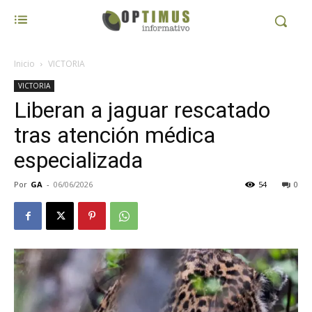
Inicio
VICTORIA
VICTORIA
Liberan a jaguar rescatado
tras atención médica
especializada
Por
GA
-
06/06/2026
54
0