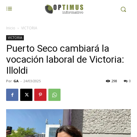
Inicio
VICTORIA
VICTORIA
Puerto Seco cambiará la
vocación laboral de Victoria:
Illoldi
Por
GA
-
24/03/2025
298
0